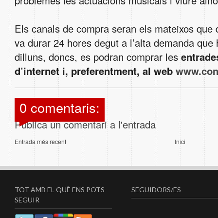
problemes les actuacions musicals i viure alhor
Els canals de compra seran els mateixos que 
va durar 24 hores degut a l’alta demanda que h
dilluns, doncs, es podran comprar les
entrade
d’internet i, preferentment, al web
www.conc
0 comentaris:
Publica un comentari a l'entrada
Entrada més recent
Inici
TOT AMB EL QUÈ ENS POTS
SEGUIDORS/ES
SEGUIR