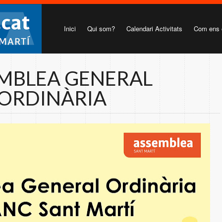
Inici
Qui som?
Calendari Activitats
Com ens 
MBLEA GENERAL
ORDINÀRIA