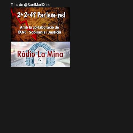
Tuits de @SantMartiXInd