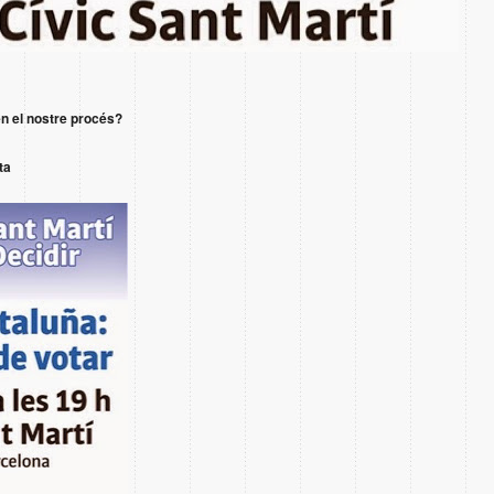
en el nostre procés?
ta