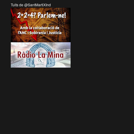
Tuits de @SantMartiXInd