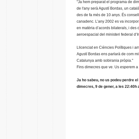
"Ja hem preparat el programa de dime
de l'any serà Agustí Bordas, un cata
des de fa més de 10 anys. És conselle
canadenc. L’any 2002 es va incorpora
en matèria d’acords bilaterals, i des 
aeroespacial del ministeri federal d’
Llicenciat en Ciències Polítiques i a
Agustí Bordas ens parlarà de com mill
Catalunya amb sobirania pròpia."
Fins dimecres que ve. Us esperem a l
Ja ho sabeu, no us podeu perdre el
dimecres, 9 de gener, a les 22:40h 