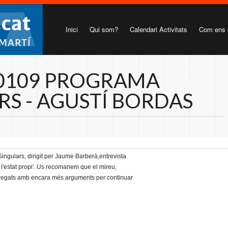
Inici
Qui som?
Calendari Activitats
Com ens 
0109 PROGRAMA
RS - AGUSTÍ BORDAS
Singulars, dirigit per Jaume Barberà,entrevista
 l'estat propi'. Us recomanem que el mireu,
rregats amb encara més arguments per continuar