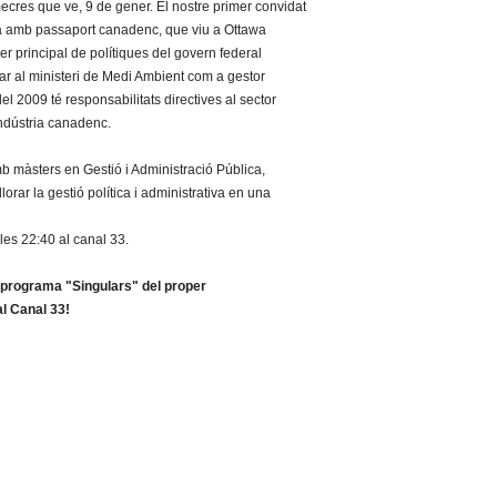
cres que ve, 9 de gener. El nostre primer convidat
là amb passaport canadenc, que viu a Ottawa
r principal de polítiques del govern federal
r al ministeri de Medi Ambient com a gestor
del 2009 té responsabilitats directives al sector
Indústria canadenc.
mb màsters en Gestió i Administració Pública,
orar la gestió política i administrativa en una
es 22:40 al canal 33.
 programa "Singulars" del proper
al Canal 33!