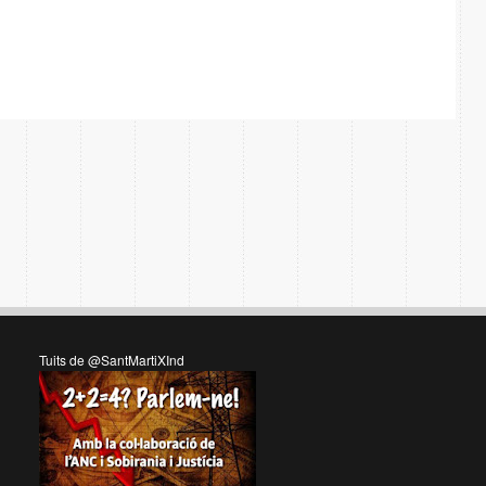
Tuits de @SantMartiXInd