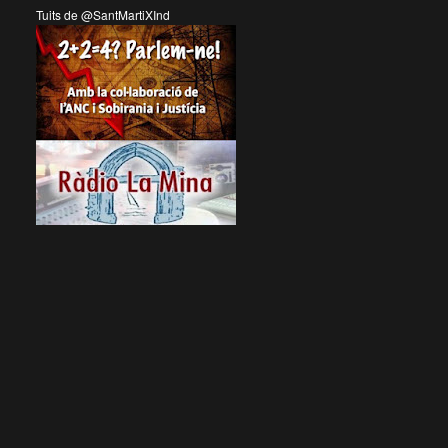
Tuits de @SantMartiXInd